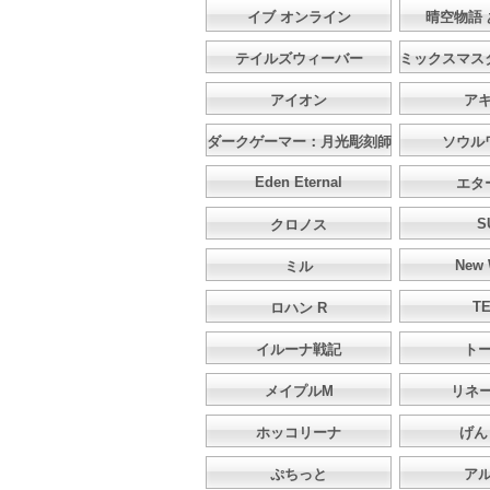
イブ オンライン
晴空物語
テイルズウィーバー
ミックスマス
アイオン
ア
ダークゲーマー：月光彫刻師
ソウル
Eden Eternal
エタ
S
クロノス
New 
ミル
T
ロハン R
イルーナ戦記
ト
メイプルM
リネ
ホッコリーナ
げん
ぷちっと
ア