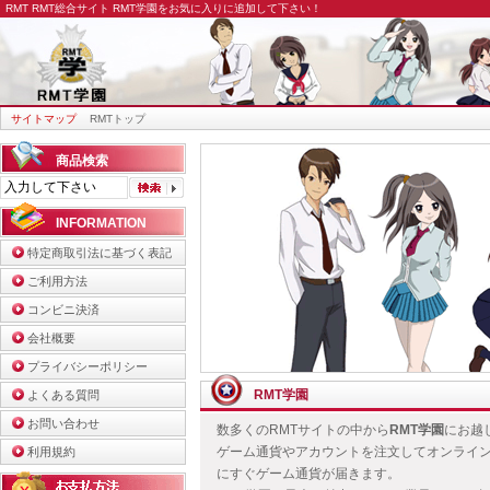
RMT
RMT総合サイト RMT学園をお気に入りに追加して下さい！
サイトマップ
RMTトップ
商品検索
INFORMATION
特定商取引法に基づく表記
ご利用方法
コンビニ決済
会社概要
プライバシーポリシー
RMT学園
よくある質問
お問い合わせ
数多くのRMTサイトの中から
RMT学園
にお越
ゲーム通貨やアカウントを注文してオンライ
利用規約
にすぐゲーム通貨が届きます。