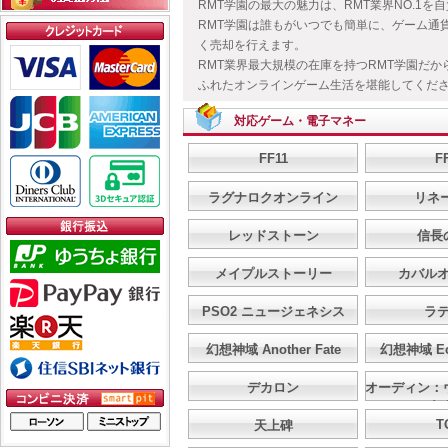
RMT学園の最大の魅力は、RMT業界NO.1
RMT学園は誰もがいつでも簡単に、ゲーム通
く売却を行えます。
RMT業界最大規模の在庫を持つRMT学園だ
ふれたオンラインゲーム生活を堪能してくだ
対応ゲーム・電子マネー
FF11
F
ラグナロクオンライン
リネ
レッドストーン
信長
メイプルストーリー
カバル
PSO2 ニュージェネシス
ラ
幻想神域 Another Fate
幻想神域 Ech
デカロン
オーディン：
イ
T
天上碑