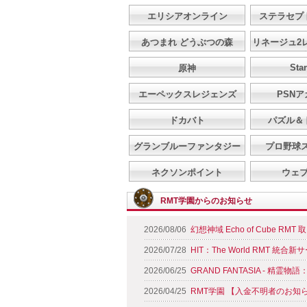
エリシアオンライン
ステラセプ
あつまれ どうぶつの森
リネージュ2
Star
原神
エーペックスレジェンズ
PSN
ドカバト
パズル＆
グランブルーファンタジー
プロ野球
ネクソンポイント
ウェ
RMT学園からのお知らせ
2026/08/06
幻想神域 Echo of Cube RM
2026/07/28
HIT：The World RMT 統
2026/06/25
GRAND FANTASIA - 精霊
2026/04/25
RMT学園 【入金不明者のお知