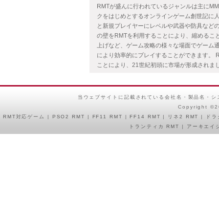
RMTが盛んに行われているジャンルは主にMMO
クをはじめとするオンラインゲーム創世記に人
と新規プレイヤーにレベルや武器や防具など
の壁をRMTを利用することにより、縮めるこ
上げなど、ゲーム攻略の様々な場面でゲーム通
により効率的にプレイすることができます。 
ことにより、21世紀初頭に市場が形成されま
当ウェブサイトに記載されている会社名・製品名・シ
Copyright ©
RMT
対応ゲーム |
PSO2 RMT
|
FF11 RMT
|
FF14 RMT
|
リネ2 RMT
|
ドラ
トランティカ RMT
|
アーキエイジ