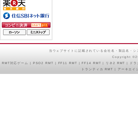
当ウェブサイトに記載されている会社名・製品名・シ
Copyright ©
RMT
対応ゲーム |
PSO2 RMT
|
FF11 RMT
|
FF14 RMT
|
リネ2 RMT
|
ドラ
トランティカ RMT
|
アーキエイジ