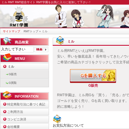
ミル RMT
RMT総合サイト RMT学園をお気に入りに追加して下さい！
サイトマップ
RMTトップ
» ミル
ミル
商品検索
ミル用RMTといえばRMT学園。
安い、早いを徹底追及！ 長年培ってきたノウ
MENU
ご希望の商品カテゴリをクリックして注文手
ミル
G販売
G買取
G販売
RMT学園は、ミル用Gを「買う」「売る」がで
INFORMATION
ゴールドを安く売り、Gを高く買い取ります。
特定商取引法に基づく表記
的に攻略しよう！
ご利用方法
コンビニ決済
お支払方法について
会社概要