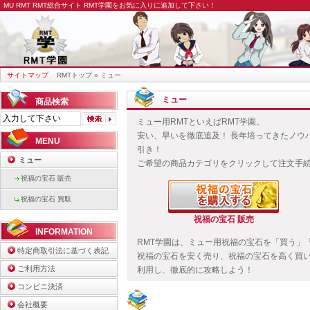
MU RMT
RMT総合サイト RMT学園をお気に入りに追加して下さい！
サイトマップ
RMTトップ
» ミュー
ミュー
商品検索
ミュー用RMTといえばRMT学園。
安い、早いを徹底追及！ 長年培ってきたノウ
MENU
引き！
ミュー
ご希望の商品カテゴリをクリックして注文手
祝福の宝石 販売
祝福の宝石 買取
祝福の宝石 販売
INFORMATION
RMT学園は、ミュー用祝福の宝石を「買う」
特定商取引法に基づく表記
祝福の宝石を安く売り、祝福の宝石を高く買い
ご利用方法
利用し、徹底的に攻略しよう！
コンビニ決済
会社概要