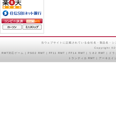
当ウェブサイトに記載されている会社名・製品名・シ
Copyright ©
RMT
対応ゲーム |
PSO2 RMT
|
FF11 RMT
|
FF14 RMT
|
リネ2 RMT
|
ドラ
トランティカ RMT
|
アーキエイジ