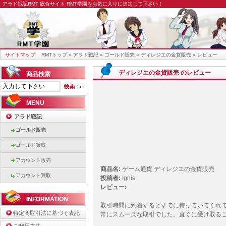
アラド戦記RMT
総合サイト RMT学園をお気に入りに追加して下さい！
サイトマップ
RMTトップ
»
アラド戦記
»
ゴールド販売
»
ディレジエの金貨販売
» レビュー
ディレジエの金貨販売 のレビュー
商品検索
MENU
アラド戦記
ゴールド販売
ゴールド買取
アカウント販売
商品名:
ゲーム通貨 ディレジエの金貨販売
アカウント買取
投稿者:
Ignis
レビュー:
INFORMATION
取引時間に到着するとすでに待っていてくれ
特定商取引法に基づく表記
常にスムーズな取引でした。直ぐに受け取る