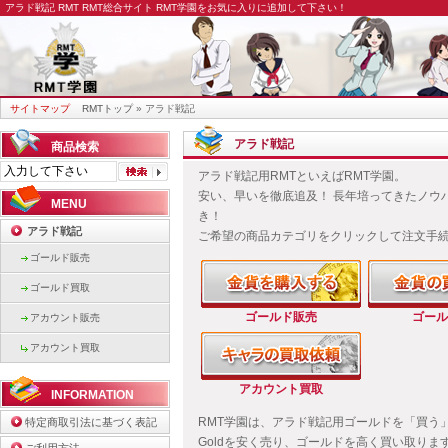
アラド戦記 RMT
RMT総合サイト RMT学園をお気に入りに追加して下さい！
サイトマップ
RMTトップ
» アラド戦記
アラド戦記
商品検索
アラド戦記用RMTといえばRMT学園。
安い、早いを徹底追及！ 長年培ってきたノウ
MENU
き！
アラド戦記
ご希望の商品カテゴリをクリックして注文手
ゴールド販売
ゴールド買取
ゴールド販売
ゴール
アカウント販売
アカウント買取
アカウント買取
INFORMATION
RMT学園は、アラド戦記用ゴールドを「買う
特定商取引法に基づく表記
Goldを安く売り、ゴールドを高く買い取ります