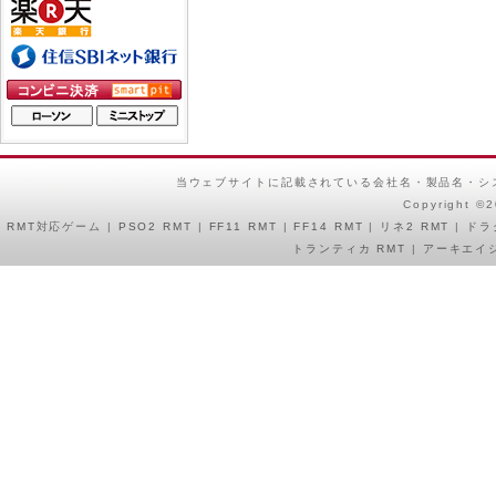
当ウェブサイトに記載されている会社名・製品名・シ
Copyright ©
RMT
対応ゲーム |
PSO2 RMT
|
FF11 RMT
|
FF14 RMT
|
リネ2 RMT
|
ドラ
トランティカ RMT
|
アーキエイジ