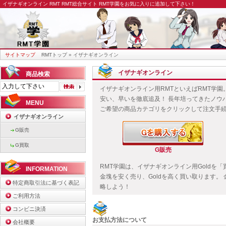
イザナギオンライン RMT
RMT総合サイト RMT学園をお気に入りに追加して下さい！
サイトマップ
RMTトップ
» イザナギオンライン
イザナギオンライン
商品検索
イザナギオンライン用RMTといえばRMT学園
安い、早いを徹底追及！ 長年培ってきたノウハ
MENU
ご希望の商品カテゴリをクリックして注文手
イザナギオンライン
G販売
G買取
G販売
RMT学園は、イザナギオンライン用Goldを
INFORMATION
金塊を安く売り、Goldを高く買い取ります。
特定商取引法に基づく表記
略しよう！
ご利用方法
コンビニ決済
お支払方法について
会社概要