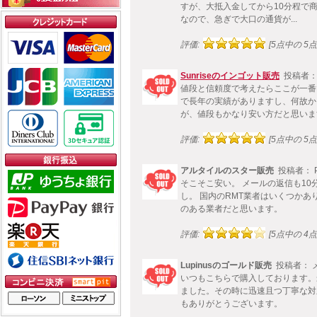
すが、大抵入金してから10分程で商
なので、急ぎで大口の通貨が...
評価:
[5点中の 5点!
Sunriseのインゴット販売
投稿者：
値段と信頼度で考えたらここが一番
で長年の実績がありますし、何故か
が、値段もかなり安い方だと思いま
評価:
[5点中の 5点!
アルタイルのスター販売
投稿者： 
そこそこ安い。 メールの返信も10
し。 国内のRMT業者はいくつか
のある業者だと思います。
評価:
[5点中の 4点!
Lupinusのゴールド販売
投稿者： 
いつもこちらで購入しております。
ました。その時に迅速且つ丁寧な対
もありがとうございます。