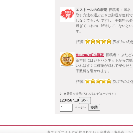
エストールのG販売
投稿者： 匿名
取引方法を選ぶときは郵送が便利で
しなくてもいいですし、手数料も必
過ぎているのに郵送してこないとい
す。
評価:
[5点中の 5点!
Asuraのギル買取
投稿者： ぶたど
基本的にはジャパンネットからの振
いればすぐに確認が取れて安心だと
手数料を引かれます。
評価:
[5点中の 5点!
0
-
0
番目を表示 (
73
あるレビューのうち)
1
2
3
4
5
6
7
...8
ページへ
当ウェブサイトに記載されている会社名・製品名・シ