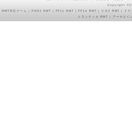
Copyright ©
RMT
対応ゲーム |
PSO2 RMT
|
FF11 RMT
|
FF14 RMT
|
リネ2 RMT
|
ドラ
トランティカ RMT
|
アーキエイジ