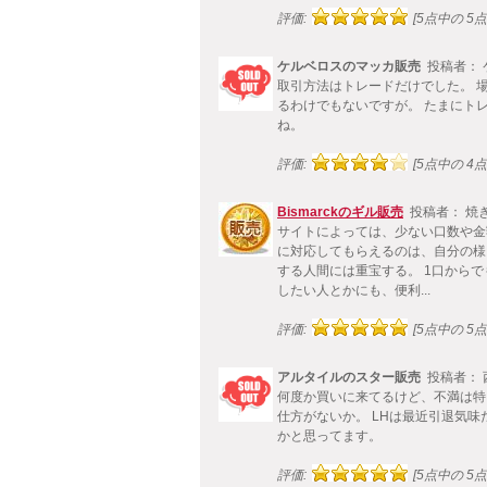
評価:
[5点中の 5点!
ケルベロスのマッカ販売
投稿者： 
取引方法はトレードだけでした。 
るわけでもないですが。 たまにト
ね。
評価:
[5点中の 4点!
Bismarckのギル販売
投稿者： 焼
サイトによっては、少ない口数や金
に対応してもらえるのは、自分の様
する人間には重宝する。 1口から
したい人とかにも、便利...
評価:
[5点中の 5点!
アルタイルのスター販売
投稿者： 
何度か買いに来てるけど、不満は特
仕方がないか。 LHは最近引退気
かと思ってます。
評価:
[5点中の 5点!