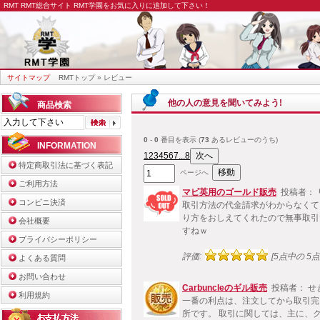
RMT
RMT総合サイト RMT学園をお気に入りに追加して下さい！
サイトマップ
RMTトップ
» レビュー
他の人の意見を聞いてみよう!
商品検索
0
-
0
番目を表示 (
73
あるレビューのうち)
INFORMATION
1
2
3
4
5
6
7
...8
特定商取引法に基づく表記
ページへ
ご利用方法
マビ英用のゴールド販売
投稿者： 
コンビニ決済
取引方法の代金請求がわからなくて
り方をおしえてくれたので無事取引
会社概要
すねｗ
プライバシーポリシー
評価:
[5点中の 5点!
よくある質問
お問い合わせ
Carbuncleのギル販売
投稿者： せ
利用規約
一番の利点は、注文してから取引完
所です。 取引に関しては、主に、