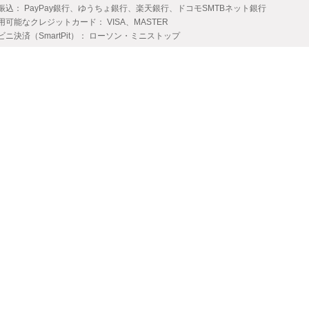
振込： PayPay銀行、ゆうちょ銀行、楽天銀行、ドコモSMTBネット銀行
用可能なクレジットカード： VISA、MASTER
ビニ決済（SmartPit）： ローソン・ミニストップ