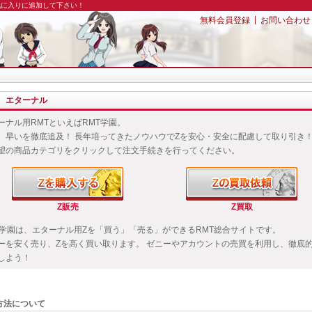
お気に入りに追加して下さい！
|
無料会員登録
お問い合わせ
エターナル
ーナル用RMTといえばRMT学園。
、早いを徹底追及！ 長年培ってきたノウハウでZを安心・安全に配慮して取り引き
望の商品カテゴリをクリックして注文手続きを行ってください。
Z販売
Z買取
T学園は、エターナル用Zを「買う」「売る」ができるRMT総合サイトです。
ーを安く売り、Zを高く買い取ります。 ゼニーやアカウントの売買を利用し、徹底
しよう！
方法について