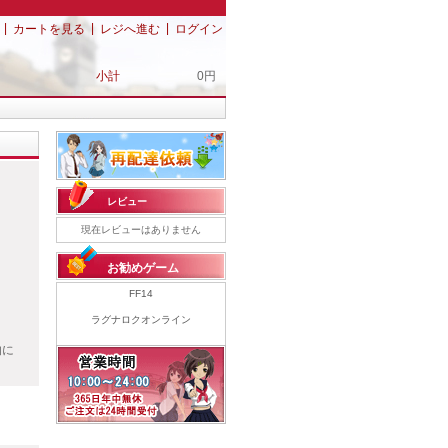
|
|
|
カートを見る
レジへ進む
ログイン
小計
0円
！
レビュー
現在レビューはありません
お勧めゲーム
FF14
ラグナロクオンライン
的に