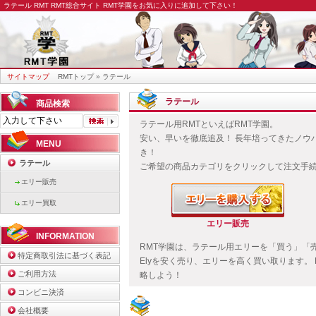
ラテール RMT
RMT総合サイト RMT学園をお気に入りに追加して下さい！
サイトマップ
RMTトップ
» ラテール
ラテール
商品検索
ラテール用RMTといえばRMT学園。
安い、早いを徹底追及！ 長年培ってきたノウ
MENU
き！
ラテール
ご希望の商品カテゴリをクリックして注文手
エリー販売
エリー買取
エリー販売
INFORMATION
RMT学園は、ラテール用エリーを「買う」「
特定商取引法に基づく表記
Elyを安く売り、エリーを高く買い取ります。
ご利用方法
略しよう！
コンビニ決済
会社概要