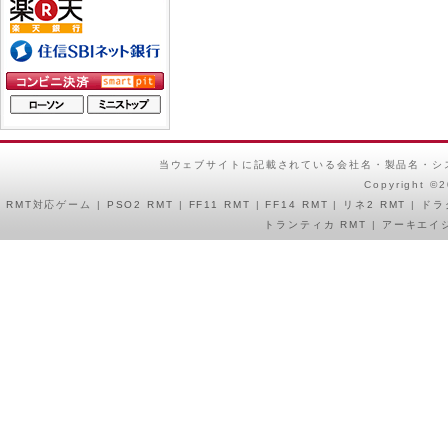
当ウェブサイトに記載されている会社名・製品名・シ
Copyright ©
RMT
対応ゲーム |
PSO2 RMT
|
FF11 RMT
|
FF14 RMT
|
リネ2 RMT
|
ドラ
トランティカ RMT
|
アーキエイジ