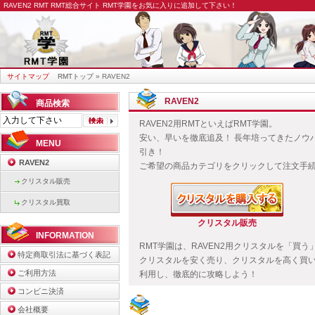
RAVEN2 RMT
RMT総合サイト RMT学園をお気に入りに追加して下さい！
サイトマップ
RMTトップ
» RAVEN2
RAVEN2
商品検索
RAVEN2用RMTといえばRMT学園。
安い、早いを徹底追及！ 長年培ってきたノウ
MENU
引き！
RAVEN2
ご希望の商品カテゴリをクリックして注文手
クリスタル販売
クリスタル買取
クリスタル販売
INFORMATION
RMT学園は、RAVEN2用クリスタルを「買
特定商取引法に基づく表記
クリスタルを安く売り、クリスタルを高く買い
ご利用方法
利用し、徹底的に攻略しよう！
コンビニ決済
会社概要