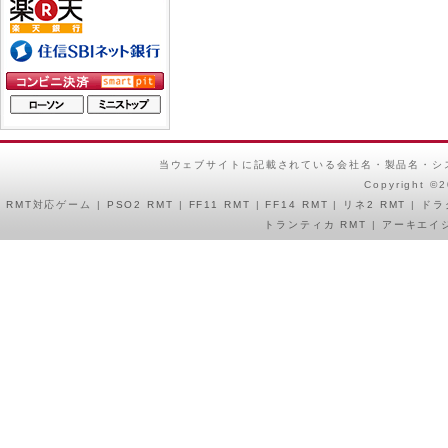
当ウェブサイトに記載されている会社名・製品名・シ
Copyright ©
RMT
対応ゲーム |
PSO2 RMT
|
FF11 RMT
|
FF14 RMT
|
リネ2 RMT
|
ドラ
トランティカ RMT
|
アーキエイジ