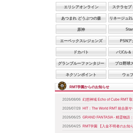
エリシアオンライン
ステラセプ
あつまれ どうぶつの森
リネージュ2
Star
原神
エーペックスレジェンズ
PSN
ドカバト
パズル＆
グランブルーファンタジー
プロ野球
ネクソンポイント
ウェ
RMT学園からのお知らせ
2026/08/06
幻想神域 Echo of Cube RM
2026/07/28
HIT：The World RMT 統
2026/06/25
GRAND FANTASIA - 精霊
2026/04/25
RMT学園 【入金不明者のお知