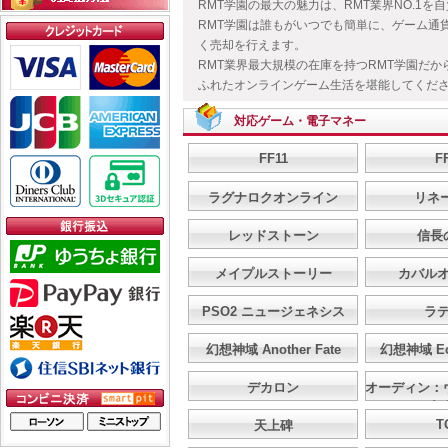
RMT学園の最大の魅力は、RMT業界NO.1
RMT学園は誰もがいつでも簡単に、ゲーム通
く売却を行えます。
RMT業界最大規模の在庫を持つRMT学園だ
ふれたオンラインゲーム生活を堪能してくだ
対応ゲーム・電子マネー
FF11
F
ラグナロクオンライン
リネ
レッドストーン
信長
メイプルストーリー
カバル
PSO2 ニュージェネシス
ラ
幻想神域 Another Fate
幻想神域 Ech
デカロン
オーディン：
イ
T
天上碑