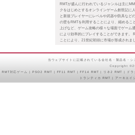
RMTが盛んに行われているジャンルは主にMMO
クをはじめとするオンラインゲーム創世記に人
と新規プレイヤーにレベルや武器や防具など
の壁をRMTを利用することにより、縮めるこ
上げなど、ゲーム攻略の様々な場面でゲーム通
により効率的にプレイすることができます。 
ことにより、21世紀初頭に市場が形成されま
当ウェブサイトに記載されている会社名・製品名・シ
Copyright ©
RMT
対応ゲーム |
PSO2 RMT
|
FF11 RMT
|
FF14 RMT
|
リネ2 RMT
|
ドラ
トランティカ RMT
|
アーキエイジ