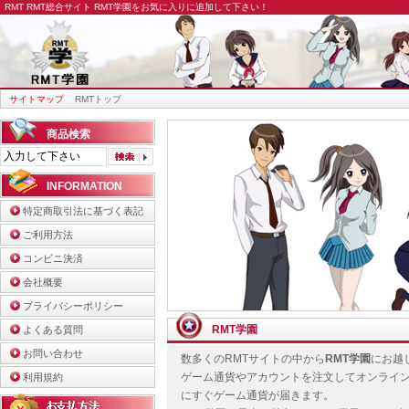
RMT
RMT総合サイト RMT学園をお気に入りに追加して下さい！
サイトマップ
RMTトップ
商品検索
INFORMATION
特定商取引法に基づく表記
ご利用方法
コンビニ決済
会社概要
プライバシーポリシー
RMT学園
よくある質問
お問い合わせ
数多くのRMTサイトの中から
RMT学園
にお越
ゲーム通貨やアカウントを注文してオンライ
利用規約
にすぐゲーム通貨が届きます。