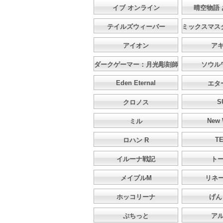
イブ オンライン
晴空物語
テイルズウィーバー
ミックスマス
アイオン
ア
ダークゲーマー：月光彫刻師
ソウル
Eden Eternal
エタ
S
クロノス
New 
ミル
T
ロハン R
イルーナ戦記
ト
メイプルM
リネ
ホッコリーナ
げん
ぷちっと
ア