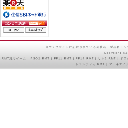
当ウェブサイトに記載されている会社名・製品名・シ
Copyright ©
RMT
対応ゲーム |
PSO2 RMT
|
FF11 RMT
|
FF14 RMT
|
リネ2 RMT
|
ドラ
トランティカ RMT
|
アーキエイジ