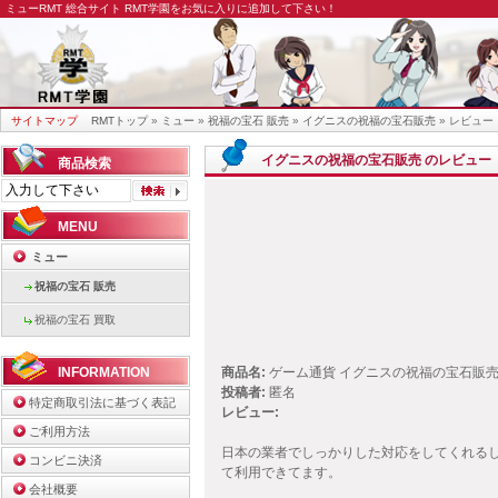
ミューRMT
総合サイト RMT学園をお気に入りに追加して下さい！
サイトマップ
RMTトップ
»
ミュー
»
祝福の宝石 販売
»
イグニスの祝福の宝石販売
» レビュー
イグニスの祝福の宝石販売 のレビュー
商品検索
MENU
ミュー
祝福の宝石 販売
祝福の宝石 買取
INFORMATION
商品名:
ゲーム通貨 イグニスの祝福の宝石販
投稿者:
匿名
特定商取引法に基づく表記
レビュー:
ご利用方法
日本の業者でしっかりした対応をしてくれる
コンビニ決済
て利用できてます。
会社概要