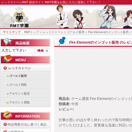
レッドストーンRMT
総合サイト RMT学園をお気に入りに追加して下さい！
サイトマップ
RMTトップ
»
レッドストーン
»
ゴールド販売
»
Fire Elementのインゴット販売
»
Fire Elementのインゴット販売 のレ
商品検索
MENU
レッドストーン
ゴールド販売
ゴールド買取
アカウント販売
商品名:
ゲーム通貨 Fire Elementのインゴッ
アカウント買取
投稿者:
中房
レビュー:
INFORMATION
仕事が思いのほか早く終わったので取引時間
特定商取引法に基づく表記
けていただけました。変更後も迅速に対応い