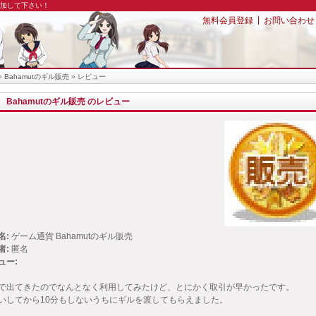
追加して下さい！
|
無料会員登録
お問い合わせ
»
Bahamutのギル販売
» レビュー
Bahamutのギル販売 のレビュー
名:
ゲーム通貨 Bahamutのギル販売
者:
匿名
ュー:
で出てきたのでなんとなく利用してみたけど、とにかく取引が早かったです。
いしてから10分もしないうちにギルを渡してもらえました。