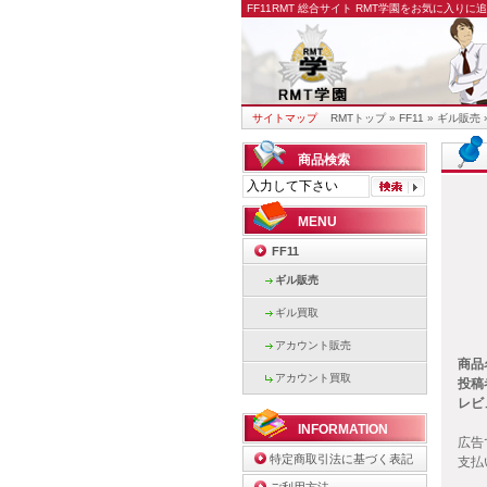
FF11RMT
総合サイト RMT学園をお気に入りに
サイトマップ
RMTトップ
»
FF11
»
ギル販売
商品検索
MENU
FF11
ギル販売
ギル買取
アカウント販売
商品
アカウント買取
投稿
レビ
INFORMATION
広告
特定商取引法に基づく表記
支払