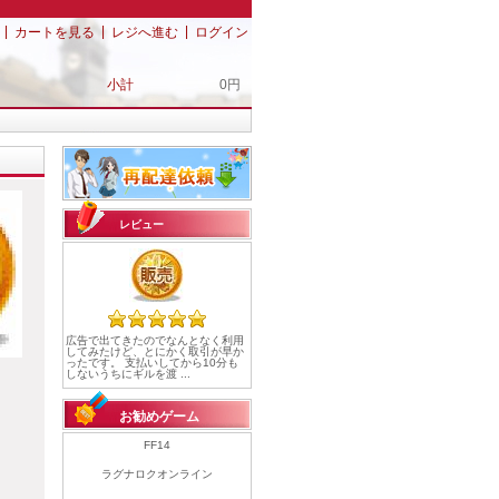
|
|
|
カートを見る
レジへ進む
ログイン
小計
0円
レビュー
広告で出てきたのでなんとなく利用
してみたけど、とにかく取引が早か
ったです。 支払いしてから10分も
しないうちにギルを渡 ...
お勧めゲーム
FF14
ラグナロクオンライン