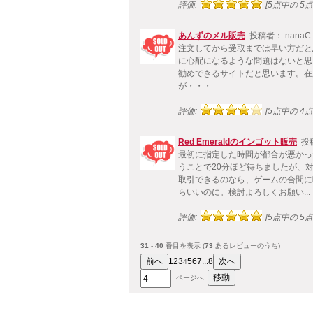
評価:
[5点中の 5点!
あんずのメル販売
投稿者： nanaC
注文してから受取までは早い方だと
に心配になるような問題はないと思
勧めできるサイトだと思います。在
が・・・
評価:
[5点中の 4点!
Red Emeraldのインゴット販売
投
最初に指定した時間が都合が悪かっ
うことで20分ほど待ちましたが、
取引できるのなら、ゲームの合間に
らいいのに。検討よろしくお願い...
評価:
[5点中の 5点!
31
-
40
番目を表示 (
73
あるレビューのうち)
1
2
3
5
6
7
...8
4
ページへ