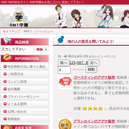
RMT
RMT総合サイト RMT学園をお気に入りに追加して下さい！
サイトマップ
RMTトップ
» レビュー
他の人の意見を聞いてみよう!
商品検索
31
-
40
番目を表示 (
73
あるレビューのうち)
INFORMATION
1
2
3
5
6
7
...8
4
特定商取引法に基づく表記
ページへ
ご利用方法
ゴースティンのアデナ販売
投稿者： 
コンビニ決済
営業時間ギリギリの時間を指定して
早かったので問題なく取引できまし
会社概要
振り込みできるし、夜でも営業時間
プライバシーポリシー
ら便利ですね。
よくある質問
評価:
[5点中の 4点!
お問い合わせ
利用規約
グランカインのアデナ販売
投稿者：
メイン鯖ではないのですが他鯖遊び