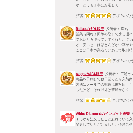
が、とても丁寧に対応して...
評価:
[5点中の 5点!
Beliasのギル販売
投稿者： 匿名
営業時間終了間際の取引で少し遅れ
ておいたら待っていてくれた。 こ
ど、安いとこはほとんどが中華がや
ここは日本の業者だけあって取引時..
評価:
[5点中の 4点!
Aegisのギル販売
投稿者： 三浦カ
商品を予約して数日経ったら入荷案
方法はメールでの郵送は未対応、キ
ったけど、それ以外は普通かな？
評価:
[5点中の 4点!
White Diamondのインゴット販売
すっかり注文したこと忘れていて入
変更していただけました。今度こそ