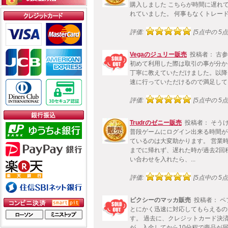
購入しました こちらが時間に遅れ
れていました。 何事もなくトレー
評価:
[5点中の 5点!
Vegaのジュリー販売
投稿者： 古
初めて利用した際は取引の事が分か
丁寧に教えていただけました。以降
速に行っていただけるので満足して
評価:
[5点中の 5点!
Trudrのゼニー販売
投稿者： そう
普段ゲームにログイン出来る時間が
ているのは大変助かります。 営業
までに帰れず、遅れた時が過去2回
い合わせを入れたら、...
評価:
[5点中の 5点!
ピクシーのマッカ販売
投稿者： ペ
とにかく迅速に対応してもらえるの
す。 過去に、クレジットカード決
が、入金してから10分程で商品が