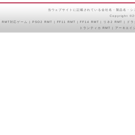
当ウェブサイトに記載されている会社名・製品名・シ
Copyright ©
RMT
対応ゲーム |
PSO2 RMT
|
FF11 RMT
|
FF14 RMT
|
リネ2 RMT
|
ドラ
トランティカ RMT
|
アーキエイジ