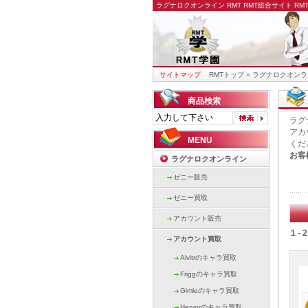
ラグナロクオンライン RMT
RMT総合サイト R
サイトマップ
RMTトップ
»
ラグナロクオンラ
商品検索
ラグ
アカ
MENU
くだ
お客
ラグナロクオンライン
ゼニー販売
ゼニー買取
アカウント販売
1
-
2
アカウント買取
Alvitrのキャラ買取
Friggのキャラ買取
Gimleのキャラ買取
Hervorのキャラ買取