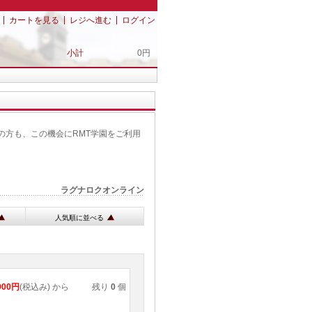
|
|
|
カートを見る
レジへ進む
ログイン
小計
0円
の方も、この機会にRMT学園をご利用
ラグナロクオンライン
人気順に並べる
000円
(税込み) から
残り
0
個