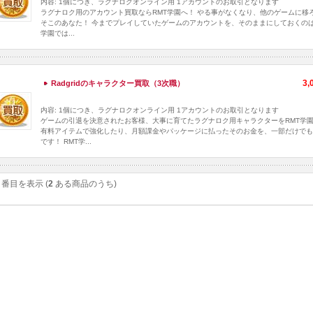
内容: 1個につき、ラグナロクオンライン用 1アカウントのお取引となります
ラグナロク用のアカウント買取ならRMT学園へ！ やる事がなくなり、他のゲームに移
そこのあなた！ 今までプレイしていたゲームのアカウントを、そのままにしておくのは
学園では...
3,
Radgridのキャラクター買取（3次職）
内容: 1個につき、ラグナロクオンライン用 1アカウントのお取引となります
ゲームの引退を決意されたお客様、大事に育てたラグナロク用キャラクターをRMT学
有料アイテムで強化したり、月額課金やパッケージに払ったそのお金を、一部だけでも
です！ RMT学...
番目を表示 (
2
ある商品のうち)