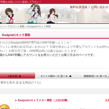
MT学園をお気に入りに追加して下さい！
|
無料会員登録
お問い合わせ
イン
»
アカウント買取
» Radgridのキャラ買取
Radgridのキャラ買取
ナロクのRadgrid用RMT専門店のRMT学園へようこそ！
ウントに余裕のある方はいませんか？ 引退や休止により不要なアカウントをお持ち
さい！ お取引完了後、24時間以内にお振り込みいたします。
様からRMT学園にアカウントをお売りいただくお取り引きのページです。
お勧め順
タイトル順(A～)に並べる
価格順(安い)に並べる
番目を表示 (
2
ある商品のうち)
2,
Radgridのキャラクター買取（上位2次職）