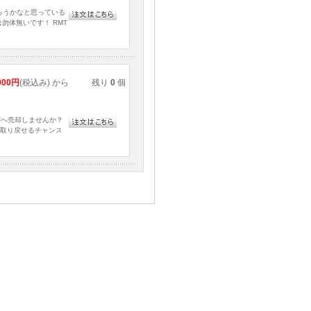
ろうかなと思っている
勿体無いです！ RMT
000円
(税込み) から
残り
0
個
園へ売却しませんか？
取り戻せるチャンス