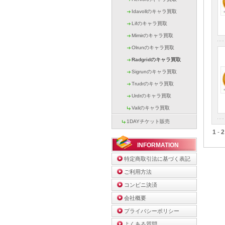
Idavollのキャラ買取
Lifのキャラ買取
Mimirのキャラ買取
Olrunのキャラ買取
Radgridのキャラ買取
Sigrunのキャラ買取
Trudrのキャラ買取
Urdrのキャラ買取
Valiのキャラ買取
1DAYチケット販売
1
-
2
INFORMATION
特定商取引法に基づく表記
ご利用方法
コンビニ決済
会社概要
プライバシーポリシー
よくある質問