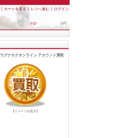
|
|
|
カートを見る
レジへ進む
ログイン
小計
0円
ラグナロクオンライン アカウント買取
【イメージを拡大】