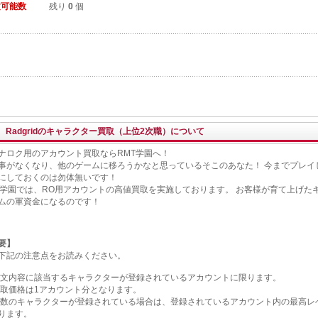
文可能数
残り
0
個
Radgridのキャラクター買取（上位2次職）について
ナロク用のアカウント買取ならRMT学園へ！
事がなくなり、他のゲームに移ろうかなと思っているそこのあなた！ 今までプレイ
にしておくのは勿体無いです！
T学園では、RO用アカウントの高値買取を実施しております。 お客様が育て上げた
ムの軍資金になるのです！
要】
下記の注意点をお読みください。
注文内容に該当するキャラクターが登録されているアカウントに限ります。
買取価格は1アカウント分となります。
複数のキャラクターが登録されている場合は、登録されているアカウント内の最高レ
ります。