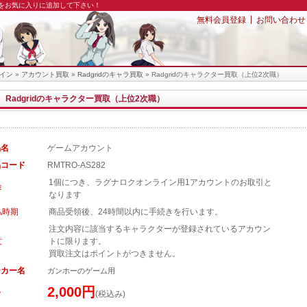
園をお気に入りに追加して下さい！
|
無料会員登録
お問い合わせ
イン
»
アカウント買取
»
Radgridのキャラ買取
» Radgridのキャラクター買取（上位2次職）
Radgridのキャラクター買取（上位2次職）
品名
ゲームアカウント
品コード
RMTRO-AS282
1個につき、ラグナロクオンライン用1アカウントのお取引と
容
なります
払時期
商品受領後、24時間以内に手続きを行います。
注文内容に該当するキャラクターが登録されているアカウン
意
トに限ります。
買取注文はポイントがつきません。
ーカー名
ガンホーのゲーム用
2,000円
格
(税込み)