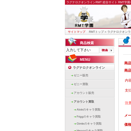
ラグナロクオンラインRMT
総合サイト RMT学
サイトマップ
RMTトップ
»
ラグナロクオンラ
商品検索
MENU
商
ラグナロクオンライン
商
ゼニー販売
内
ゼニー買取
支
アカウント販売
アカウント買取
注
Alvitrのキャラ買取
メ
Friggのキャラ買取
Gimleのキャラ買取
価
Hervorのキャラ買取