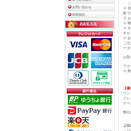
（1
お問い合わせ
※ 
数で
利用規約
※ 
※ 
※ 
すが
※ 
ご注
ータ
お取
アカ
※ 
【事
ワン
クレ
ゲー
弊社
上位
・ロ