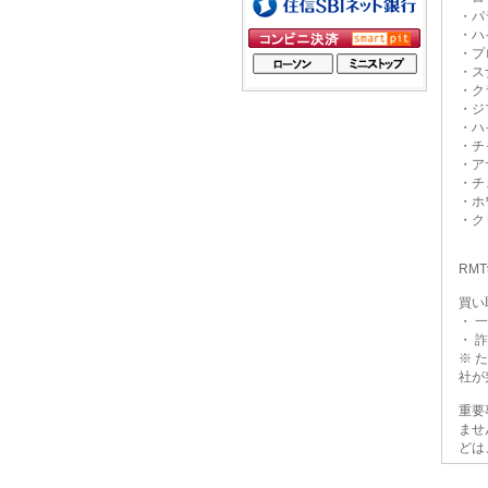
・パ
・ハ
・プ
・ス
・ク
・ジ
・ハ
・チ
・ア
・チ
・ホ
・ク
RM
買い
・ 
・ 
※ 
社が
重要
ませ
どは