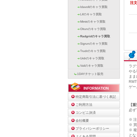
注
Idavollのキャラ買取
Lifのキャラ買取
Mimirのキャラ買取
Olrunのキャラ買取
Radgridのキャラ買取
Sigrunのキャラ買取
Trudrのキャラ買取
Urdrのキャラ買取
Valiのキャラ買取
ラグ
やる
1DAYチケット販売
まま
RM
ゲー
INFORMATION
特定商取引法に基づく表記
ご利用方法
【重
必ず
コンビニ決済
※ 
会社概要
※ 
プライバシーポリシー
※ 
とな
よくある質問