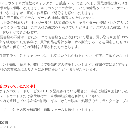
アカウント内の複数のキャラクターが該当レベルであっても、買取価格は変わりま
表示金額で買取いたします。キャラクターの所持している装備品やアイテム、ゲーム
はございますが、事前にお客様にて処分をお願いいたします。
お取引完了後のアイテム、ゲーム内通貨の返還はいたしません。
晒し行為の対象及び、不正ツール利用の痕跡のあるキャラクターが登録されたアカウ
キャラクター買取は、ご本人様の確認をとらせていただきます。ご本人様の確認がと
、お取引ができかねます。
必要書類の不備や、どれか一つでも書類などが欠けていた場合、買い取りをお断りす
文を確定されたお客様は、買取商品を弊社が第三者へ販売することを同意したもの
や物品に係る一切の権利を放棄されたものとします。
引完了後のご注文キャンセルは、お受けいたしかねますので、何卒ご了承ください
ウント売却手続き後、弊社にて登録内容の確認をいたします。確認作業に1時間程
弊社の営業状況によりさらにお時間をいただく場合がございます。
前に行っていただく事】
タイムパスワードサービス(OTP)を登録されている場合は、事前に解除をお願いい
ジットカードまたは楽天銀行の、自動継続設定を解除して下さい。
ム内で登録している友達の削除・ギルドからの脱退・結婚済みキャラクターはニブ
にて、ご注文内容を確認後に買取フォームを送信いたします。
2次職
ードナイト