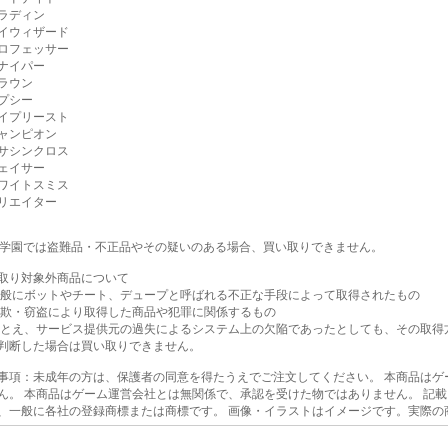
ラディン
イウィザード
ロフェッサー
ナイパー
ラウン
プシー
イプリースト
ャンピオン
サシンクロス
ェイサー
ワイトスミス
リエイター
T学園では盗難品・不正品やその疑いのある場合、買い取りできません。
取り対象外商品について
一般にボットやチート、デュープと呼ばれる不正な手段によって取得されたもの
詐欺・窃盗により取得した商品や犯罪に関係するもの
たとえ、サービス提供元の過失によるシステム上の欠陥であったとしても、その取得
判断した場合は買い取りできません。
事項：未成年の方は、保護者の同意を得たうえでご注文してください。 本商品はゲ
ん。 本商品はゲーム運営会社とは無関係で、承認を受けた物ではありません。 記
、一般に各社の登録商標または商標です。 画像・イラストはイメージです。実際の