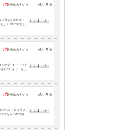
0円
(税込み) から
残り
0
個
取り引きを提供する
か？ RMT学園は、
0円
(税込み) から
残り
0
個
誰もが安心してご注文
て他のプレイヤーを圧
0円
(税込み) から
残り
0
個
、気持ちよく取り引きし
求めならRMT学園