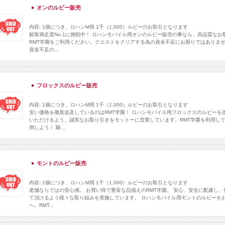
オンのルビー販売
内容: 1個につき、ロハンM用 1千（1,000）ルビーのお取引となります
顧客満足度No.1に挑戦中！ ロハンモバイル用オンのルビー販売の事なら、高品質なお
RMT学園をご利用ください。クエストをクリアする為の資金不足にお困りではありません
資金不足の...
フロックスのルビー販売
内容: 1個につき、ロハンM用 1千（1,000）ルビーのお取引となります
安い価格を徹底追及しているのはRMT学園！ ロハンモバイル用フロックスのルビーを
いただけるよう、誠実なお取り引きをモットーに営業しています。RMT学園を利用し
倒しよう！ 駆...
モントのルビー販売
内容: 1個につき、ロハンM用 1千（1,000）ルビーのお取引となります
老舗ならではの安心感。 お買い得で豊富な品揃えのRMT学園。 安心、安全に配慮し
て頂けるよう様々な取り組みを実施しています。 ロハンモバイル用モントのルビーをお
へ。RMT...