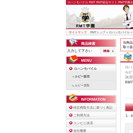
ロハンモバイル RMT
RMT総合サイト RMT学
サイトマップ
RMTトップ
»
ロハンモバイル
»
当商品
商品検索
取り扱
MENU
ロハ
ロハンモバイル
ルビ
ルビー販売
決済
RM
ルビー買取
INFORMATION
特定商取引法に基づく表記
ご利用方法
1
-
4
コンビニ決済
会社概要