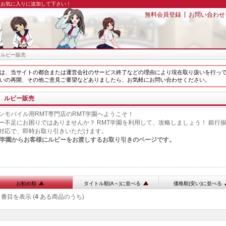
園をお気に入りに追加して下さい！
|
無料会員登録
お問い合わせ
 ルビー販売
は、当サイトの都合または運営会社のサービス終了などの理由により現在取り扱いを行っ
いの再開、その他ご意見ご要望などありましたら、お気軽にお問い合わせください。
ルビー販売
ンモバイル用RMT専門店のRMT学園へようこそ！
ー不足にお困りではありませんか？ RMT学園を利用して、攻略しましょう！ 銀行
対応で、即時お取り引きいただけます。
T学園からお客様にルビーをお渡しするお取り引きのページです。
お勧め順
タイトル順(A～)に並べる
価格順(安い)に並べる
番目を表示 (
4
ある商品のうち)