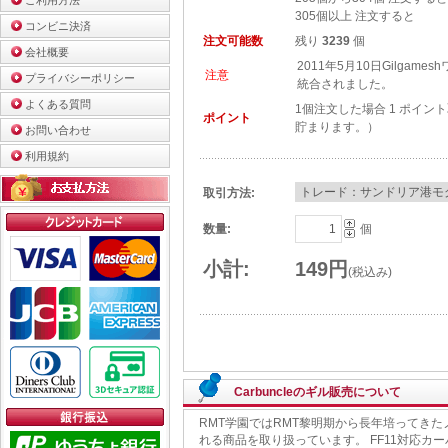
ご利用方法
305個以上 注文すると
コンビニ決済
注文可能数
残り
3239
個
会社概要
2011年5月10日Gilgame
注意
プライバシーポリシー
統合されました。
よくある質問
1個注文した場合 1 ポイン
ポイント
貯まります。）
お問い合わせ
利用規約
取引方法:
数量:
個
小計:
149円
(税込み)
Carbuncleのギル販売について
RMT学園ではRMT黎明期から長年培ってき
れる商品を取り扱っています。 FF11対応カ