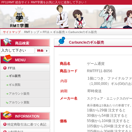
FF11RMT
総合サイト RMT学園をお気に入りに追加して下さい！
サイトマップ
RMTトップ
»
FF11
»
ギル販売
» Carbuncleのギル販売
Carbuncleのギル販売
商品検索
MENU
商品名
ゲーム通貨
FF11
商品コード
RMTFF11-B056
ギル販売
1個につき、ファイナルファン
内容
（1,000,000）ギル(Gil
ギル買取
納期
即時発送
アカウント販売
メーカー名
スクウェア・エニックスのゲ
アカウント買取
表示価格は1個あたりの単価です
1個から29個 注文すると
30個から54個 注文すると
INFORMATION
55個から104個 注文すると
価格
特定商取引法に基づく表記
105個から204個 注文する
205個から304個 注文する