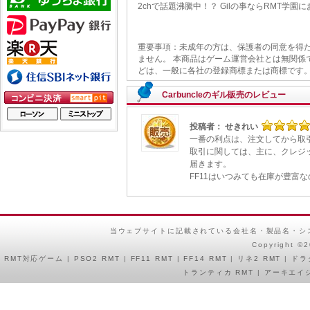
2chで話題沸騰中！？ Gilの事ならRMT学園
重要事項：未成年の方は、保護者の同意を得た
ません。 本商品はゲーム運営会社とは無関係
どは、一般に各社の登録商標または商標です。
Carbuncleのギル販売のレビュー
投稿者： せきれい
一番の利点は、注文してから取
取引に関しては、主に、クレジ
届きます。
FF11はいつみても在庫が豊富
当ウェブサイトに記載されている会社名・製品名・シ
Copyright ©
RMT
対応ゲーム |
PSO2 RMT
|
FF11 RMT
|
FF14 RMT
|
リネ2 RMT
|
ドラ
トランティカ RMT
|
アーキエイジ