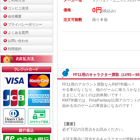
ご利用方法
メーカー名
スクウェア・エニックスのゲ
コンビニ決済
0円
価格
(税込み)
会社概要
注文可能数
残り
0
個
プライバシーポリシー
よくある質問
お問い合わせ
利用規約
FF11用のキャラクター買取（LV95～9
FF11用のアカウント買取ならRMT学園へ！
やる事がなくなり、他のゲームに移ろうかなと
ままにしておくのは勿体無いです！
RMT学園では、FinalFantasy11用
始める次のゲームの軍資金になるのです！
【重要】
必ず下記の注意点をお読みください。
※注文商品に該当するキャラクターが登録さ