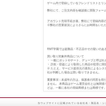
ゲーム内で登録しているフレンドリストとリ
弊社にて、ご注文内容を確認後に買取フォー
アカウント売却手続き後、弊社にて登録内容
※弊社の営業状況によりさらにお時間をいた
RMT学園では盗難品・不正品やその疑いのあ
買い取り対象外商品について
・ 一般にボットやチート、デュープと呼ばれ
・ 詐欺・窃盗により取得した商品や犯罪に関
※ たとえ、サービス提供元の過失によるシス
社が判断した場合は買い取りできません。
重要事項：未成年の方は、保護者の同意を得た
ません。 本商品はゲーム運営会社とは無関係
どは、一般に各社の登録商標または商標です。
当ウェブサイトに記載されている会社名・製品名・シ