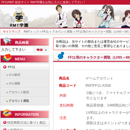
FF11RMT
総合サイト RMT学園をお気に入りに追加して下さい！
サイトマップ
RMTトップ
»
FF11
»
アカウント買取
» FF11用のキャラクター買取（LV95～98
当商品は、当サイトの都合または運営会社のサービ
商品検索
取り扱いの再開、その他ご意見ご要望などありまし
FF11用のキャラクター買取（LV95～9
MENU
FF11
ギル販売
商品名
ゲームアカウント
ギル買取
商品コード
RMTFF11-AS08
アカウント販売
1個につき、ファイナルファ
内容
引となります
アカウント買取
支払時期
商品受領後、24時間以内に
LV95以上のキャラクター
INFORMATION
注意
ます。
特定商取引法に基づく表記
買取注文はポイントがつき