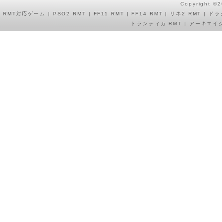
Copyright ©
RMT
対応ゲーム |
PSO2 RMT
|
FF11 RMT
|
FF14 RMT
|
リネ2 RMT
|
ドラ
トランティカ RMT
|
アーキエイジ