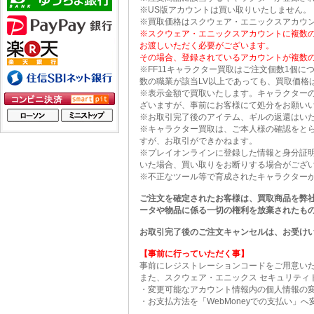
※US版アカウントは買い取りいたしません。
※買取価格はスクウェア・エニックスアカウン
※スクウェア・エニックスアカウントに複数
お渡しいただく必要がございます。
その場合、登録されているアカウントが複数
※FF11キャラクター買取はご注文個数1個
数の職業が該当LV以上であっても、買取価格
※表示金額で買取いたします。キャラクター
ざいますが、事前にお客様にて処分をお願い
※お取引完了後のアイテム、ギルの返還はい
※キャラクター買取は、ご本人様の確認をとら
すが、お取引ができかねます。
※プレイオンラインに登録した情報と身分証
いた場合、買い取りをお断りする場合がござ
※不正なツール等で育成されたキャラクター
ご注文を確定されたお客様は、買取商品を弊
ータや物品に係る一切の権利を放棄されたも
お取引完了後のご注文キャンセルは、お受け
【事前に行っていただく事】
事前にレジストレーションコードをご用意い
また、スクウェア・エニックス セキュリティ
・変更可能なアカウント情報内の個人情報の
・お支払方法を「WebMoneyでの支払い」へ