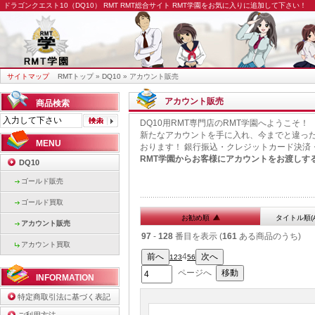
ドラゴンクエスト10（DQ10） RMT
RMT総合サイト RMT学園をお気に入りに追加して下さい！
サイトマップ
RMTトップ
»
DQ10
» アカウント販売
アカウント販売
商品検索
DQ10用RMT専門店のRMT学園へようこそ！
新たなアカウントを手に入れ、今までと違った
MENU
おります！ 銀行振込・クレジットカード決済
RMT学園からお客様にアカウントをお渡しす
DQ10
ゴールド販売
ゴールド買取
お勧め順
タイトル順(
アカウント販売
97
-
128
番目を表示 (
161
ある商品のうち)
アカウント買取
4
1
2
3
5
6
ページへ
INFORMATION
特定商取引法に基づく表記