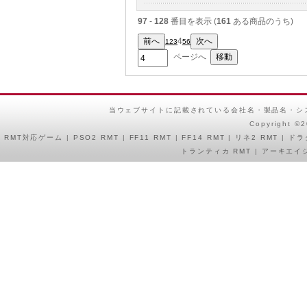
97
-
128
番目を表示 (
161
ある商品のうち)
4
1
2
3
5
6
ページへ
当ウェブサイトに記載されている会社名・製品名・シ
Copyright ©
RMT
対応ゲーム |
PSO2 RMT
|
FF11 RMT
|
FF14 RMT
|
リネ2 RMT
|
ドラ
トランティカ RMT
|
アーキエイジ