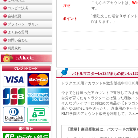
ご利用方法
こちらのアカウントは、
W
注意
コンビニ決済
す。
1個注文した場合 0 ポイン
会社概要
ポイント
貯まります。）
プライバシーポリシー
よくある質問
お問い合わせ
利用規約
バトルマスターLv124/まもの使いLv12
ドラクエ10用アカウントを激安販売中!DQ1
今までとは違ったアカウントで冒険してみま
自分が育てたキャラクターとは違った種族・
そんなプレイヤーにお勧めの商品が【ドラゴン
新たなGameLifeを送ったり、倉庫用のキ
RMT学園のアカウント販売を利用して、スム
【重要】商品受取後に、パスワードの変更