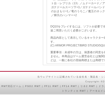
ト台・レプリカ（13）／ムドーカード／
ガナドールスーツ下+3／ガナドールバンド
のおまもり+1／竜のうろこ／魔王のネック
／輝天のハンマー+2
DQ10をプレイするには、ソフトが必要
途ご用意いただく必要がございます。
商品内容として表示しているキャラクター
す。
(C) ARMOR PROJECT/BIRD STUDIO/SQUAR
重要事項：未成年の方は、保護者の同意を
ません。本商品はゲーム運営会社とは無関
どは、一般に各社の登録商標または商標で
当ウェブサイトに記載されている会社名・製品名・シ
Copyright ©
RMT
対応ゲーム |
PSO2 RMT
|
FF11 RMT
|
FF14 RMT
|
リネ2 RMT
|
ドラ
トランティカ RMT
|
アーキエイジ