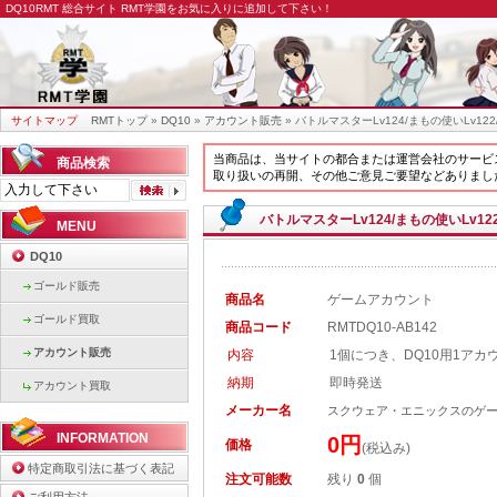
DQ10RMT
総合サイト RMT学園をお気に入りに追加して下さい！
サイトマップ
RMTトップ
»
DQ10
»
アカウント販売
» バトルマスターLv124/まもの使いLv12
当商品は、当サイトの都合または運営会社のサービ
商品検索
取り扱いの再開、その他ご意見ご要望などありまし
バトルマスターLv124/まもの使いLv12
MENU
DQ10
ゴールド販売
商品名
ゲームアカウント
ゴールド買取
商品コード
RMTDQ10-AB142
アカウント販売
内容
1個につき、DQ10用1ア
納期
即時発送
アカウント買取
メーカー名
スクウェア・エニックスのゲ
INFORMATION
0円
価格
(税込み)
特定商取引法に基づく表記
注文可能数
残り
0
個