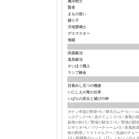
魔法戦士
賢者
まもの使い
踊り子
天地雷鳴士
デスマスター
海賊
武器鍛冶
道具鍛冶
さいほう職人
ランプ錬金
目覚めし五つの種族
いにしえの竜の伝承
いばらの巫女と滅びの神
ガナン帝国の勲章+4／輝天のムチ+2／ハ
トのアンク+4／皮のてぶくろ+3／紫竜の
妖精の剣+3／聖域の額当て+3／聖域の闘衣
ロザリオ+4／パワーチャーム+3／疾風怒
祭の勲章／トゲトゲルアー／忠誠のチョー
+3／棺桶風のベッド（71）／カジノのイ