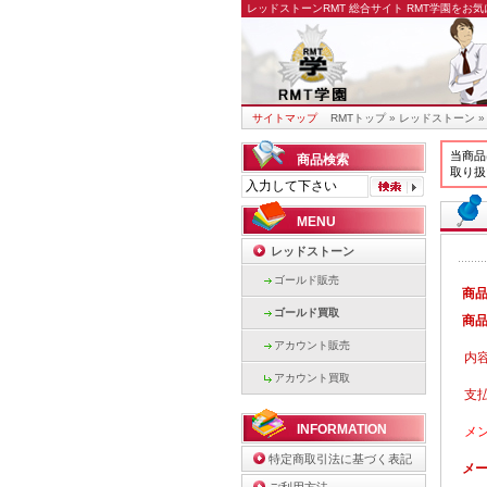
レッドストーンRMT
総合サイト RMT学園をお
サイトマップ
RMTトップ
»
レッドストーン
当商品
商品検索
取り扱
MENU
レッドストーン
ゴールド販売
商
ゴールド買取
商
アカウント販売
内
アカウント買取
支
INFORMATION
メ
特定商取引法に基づく表記
メ