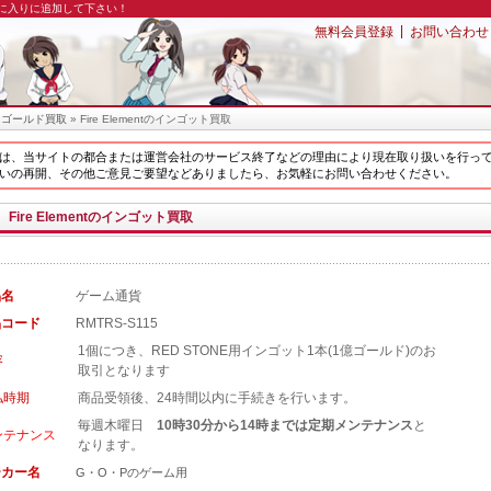
気に入りに追加して下さい！
|
無料会員登録
お問い合わせ
»
ゴールド買取
» Fire Elementのインゴット買取
は、当サイトの都合または運営会社のサービス終了などの理由により現在取り扱いを行っ
いの再開、その他ご意見ご要望などありましたら、お気軽にお問い合わせください。
Fire Elementのインゴット買取
品名
ゲーム通貨
品コード
RMTRS-S115
1個につき、RED STONE用インゴット1本(1億ゴールド)のお
容
取引となります
払時期
商品受領後、24時間以内に手続きを行います。
毎週木曜日
10時30分から14時までは定期メンテナンス
と
ンテナンス
なります。
ーカー名
G・O・Pのゲーム用