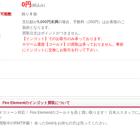
0円
格
(税込み)
文可能数
残り
0
個
支払額が
5,000円未満
の場合、手数料（200円）はお客様のご
負担となります。
買取注文はポイントがつきません。
意
【インゴット】でのお取引のみ承っております。
※ゲーム通貨【ゴールド】の買取は承っておりません。事前
にインゴットに交換しお取引を行って下さい。
Fire Elementのインゴット買取について
ドストーン対応！ Fire Elementのゴールドを高く買い取ります！ 日本人スタッ
！
買取中のRMT学園！ 余ったGoldをお持ちの方は売ってください。