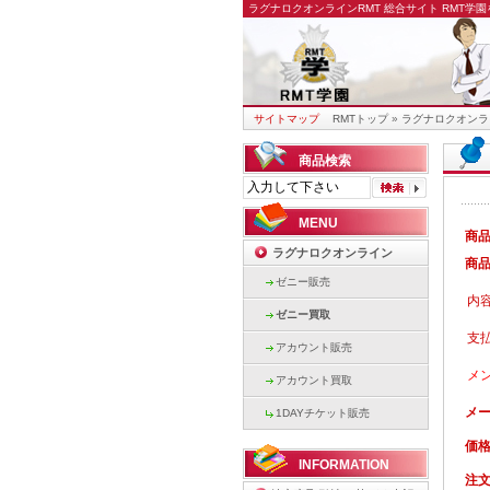
ラグナロクオンラインRMT
総合サイト RMT学
サイトマップ
RMTトップ
»
ラグナロクオンラ
商品検索
MENU
商
ラグナロクオンライン
商
ゼニー販売
内
ゼニー買取
支
アカウント販売
メ
アカウント買取
メ
1DAYチケット販売
価
INFORMATION
注