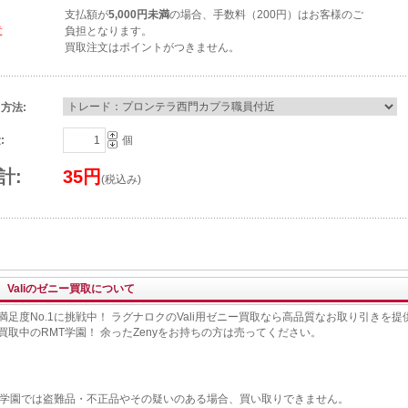
支払額が
5,000円未満
の場合、手数料（200円）はお客様のご
意
負担となります。
買取注文はポイントがつきません。
方法:
:
個
計:
35円
(税込み)
Valiのゼニー買取について
満足度No.1に挑戦中！ ラグナロクのVali用ゼニー買取なら高品質なお取り引きを
買取中のRMT学園！ 余ったZenyをお持ちの方は売ってください。
T学園では盗難品・不正品やその疑いのある場合、買い取りできません。