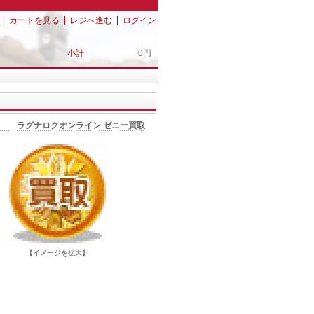
|
|
|
カートを見る
レジへ進む
ログイン
小計
0円
ラグナロクオンライン ゼニー買取
【イメージを拡大】