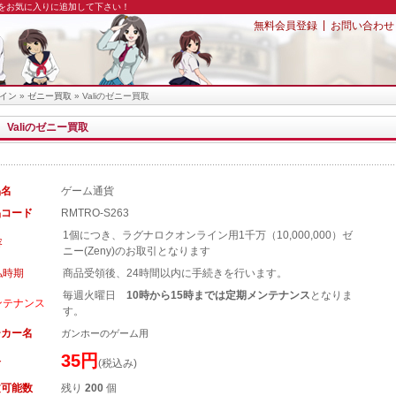
園をお気に入りに追加して下さい！
|
無料会員登録
お問い合わせ
イン
»
ゼニー買取
» Valiのゼニー買取
Valiのゼニー買取
品名
ゲーム通貨
品コード
RMTRO-S263
1個につき、ラグナロクオンライン用1千万（10,000,000）ゼ
容
ニー(Zeny)のお取引となります
払時期
商品受領後、24時間以内に手続きを行います。
毎週火曜日
10時から15時までは定期メンテナンス
となりま
ンテナンス
す。
ーカー名
ガンホーのゲーム用
35円
格
(税込み)
文可能数
残り
200
個