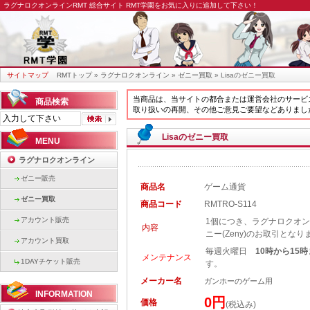
ラグナロクオンラインRMT
総合サイト RMT学園をお気に入りに追加して下さい！
サイトマップ
RMTトップ
»
ラグナロクオンライン
»
ゼニー買取
» Lisaのゼニー買取
当商品は、当サイトの都合または運営会社のサービ
商品検索
取り扱いの再開、その他ご意見ご要望などありまし
Lisaのゼニー買取
MENU
ラグナロクオンライン
ゼニー販売
商品名
ゲーム通貨
ゼニー買取
商品コード
RMTRO-S114
アカウント販売
1個につき、ラグナロクオンライ
内容
ニー(Zeny)のお取引となり
アカウント買取
毎週火曜日
10時から15
メンテナンス
1DAYチケット販売
す。
メーカー名
ガンホーのゲーム用
INFORMATION
0円
価格
(税込み)