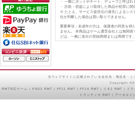
・ 一般にボットやチート、デュープと呼ばれ
・ 詐欺・窃盗により取得した商品や犯罪に関
※ たとえ、サービス提供元の過失によるシス
社が判断した場合は買い取りできません。
重要事項：未成年の方は、保護者の同意を得た
ません。 本商品はゲーム運営会社とは無関係
どは、一般に各社の登録商標または商標です。
当ウェブサイトに記載されている会社名・製品名・シ
Copyright ©
RMT
対応ゲーム |
PSO2 RMT
|
FF11 RMT
|
FF14 RMT
|
リネ2 RMT
|
ドラ
トランティカ RMT
|
アーキエイジ