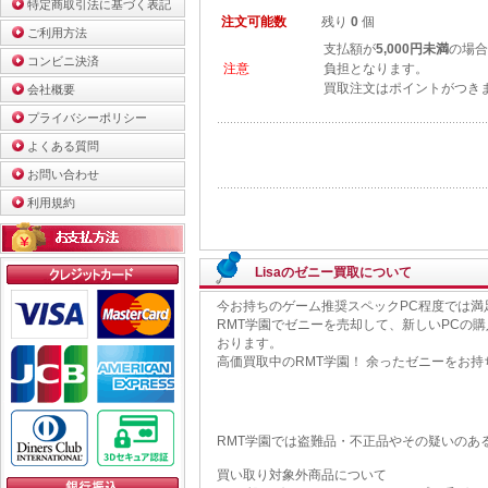
特定商取引法に基づく表記
注文可能数
残り
0
個
ご利用方法
支払額が
5,000円未満
の場合
コンビニ決済
注意
負担となります。
買取注文はポイントがつき
会社概要
プライバシーポリシー
よくある質問
お問い合わせ
利用規約
Lisaのゼニー買取について
今お持ちのゲーム推奨スペックPC程度では満
RMT学園でゼニーを売却して、新しいPCの購
おります。
高価買取中のRMT学園！ 余ったゼニーをお
RMT学園では盗難品・不正品やその疑いのあ
買い取り対象外商品について