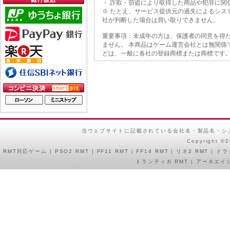
・ 詐欺・窃盗により取得した商品や犯罪に関
※ たとえ、サービス提供元の過失によるシス
社が判断した場合は買い取りできません。
重要事項：未成年の方は、保護者の同意を得た
ません。 本商品はゲーム運営会社とは無関係
どは、一般に各社の登録商標または商標です。
当ウェブサイトに記載されている会社名・製品名・シ
Copyright ©
RMT
対応ゲーム |
PSO2 RMT
|
FF11 RMT
|
FF14 RMT
|
リネ2 RMT
|
ドラ
トランティカ RMT
|
アーキエイジ