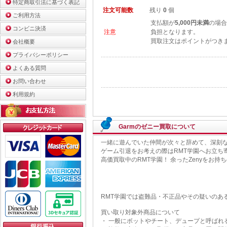
特定商取引法に基づく表記
注文可能数
残り
0
個
ご利用方法
支払額が
5,000円未満
の場合
コンビニ決済
注意
負担となります。
買取注文はポイントがつき
会社概要
プライバシーポリシー
よくある質問
お問い合わせ
利用規約
Garmのゼニー買取について
一緒に遊んでいた仲間が次々と辞めて、深刻
ゲーム引退をお考えの際はRMT学園へお立ち
高価買取中のRMT学園！ 余ったZenyをお
RMT学園では盗難品・不正品やその疑いのあ
買い取り対象外商品について
・ 一般にボットやチート、デュープと呼ばれ