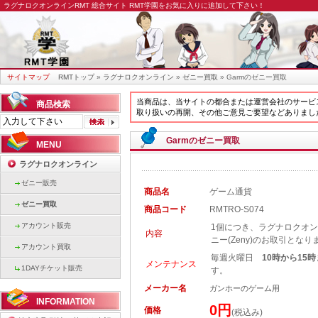
ラグナロクオンラインRMT
総合サイト RMT学園をお気に入りに追加して下さい！
サイトマップ
RMTトップ
»
ラグナロクオンライン
»
ゼニー買取
» Garmのゼニー買取
当商品は、当サイトの都合または運営会社のサービ
商品検索
取り扱いの再開、その他ご意見ご要望などありまし
Garmのゼニー買取
MENU
ラグナロクオンライン
ゼニー販売
商品名
ゲーム通貨
ゼニー買取
商品コード
RMTRO-S074
アカウント販売
1個につき、ラグナロクオンライ
内容
ニー(Zeny)のお取引となり
アカウント買取
毎週火曜日
10時から15
メンテナンス
1DAYチケット販売
す。
メーカー名
ガンホーのゲーム用
INFORMATION
0円
価格
(税込み)