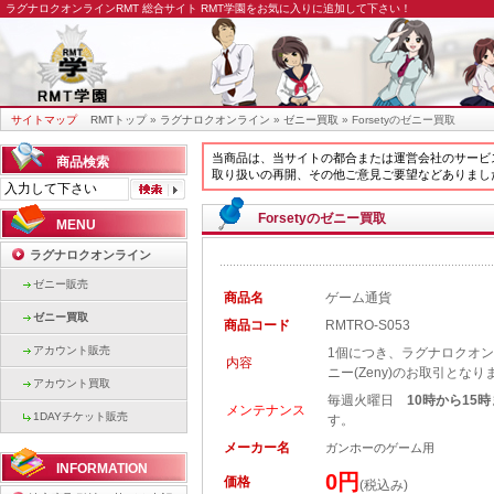
ラグナロクオンラインRMT
総合サイト RMT学園をお気に入りに追加して下さい！
サイトマップ
RMTトップ
»
ラグナロクオンライン
»
ゼニー買取
» Forsetyのゼニー買取
当商品は、当サイトの都合または運営会社のサービ
商品検索
取り扱いの再開、その他ご意見ご要望などありまし
Forsetyのゼニー買取
MENU
ラグナロクオンライン
ゼニー販売
商品名
ゲーム通貨
ゼニー買取
商品コード
RMTRO-S053
アカウント販売
1個につき、ラグナロクオンライ
内容
ニー(Zeny)のお取引となり
アカウント買取
毎週火曜日
10時から15
メンテナンス
1DAYチケット販売
す。
メーカー名
ガンホーのゲーム用
INFORMATION
0円
価格
(税込み)