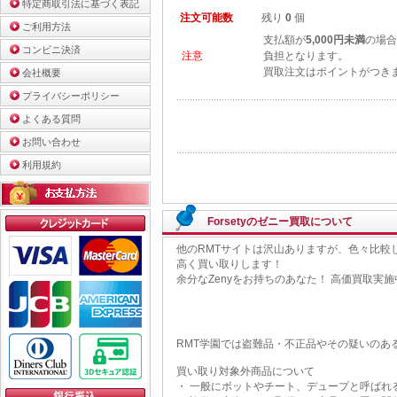
特定商取引法に基づく表記
注文可能数
残り
0
個
ご利用方法
支払額が
5,000円未満
の場合
コンビニ決済
注意
負担となります。
買取注文はポイントがつき
会社概要
プライバシーポリシー
よくある質問
お問い合わせ
利用規約
Forsetyのゼニー買取について
他のRMTサイトは沢山ありますが、色々比較して
高く買い取りします！
余分なZenyをお持ちのあなた！ 高価買取実
RMT学園では盗難品・不正品やその疑いのあ
買い取り対象外商品について
・ 一般にボットやチート、デュープと呼ばれ