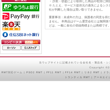
・ 詐欺・窃盗により取得した商品や犯罪に関
※ たとえ、サービス提供元の過失によるシス
社が判断した場合は買い取りできません。
重要事項：未成年の方は、保護者の同意を得た
ません。 本商品はゲーム運営会社とは無関係
どは、一般に各社の登録商標または商標です。
当ウェブサイトに記載されている会社名・製品名・シ
Copyright ©
RMT
対応ゲーム |
PSO2 RMT
|
FF11 RMT
|
FF14 RMT
|
リネ2 RMT
|
ドラ
トランティカ RMT
|
アーキエイジ