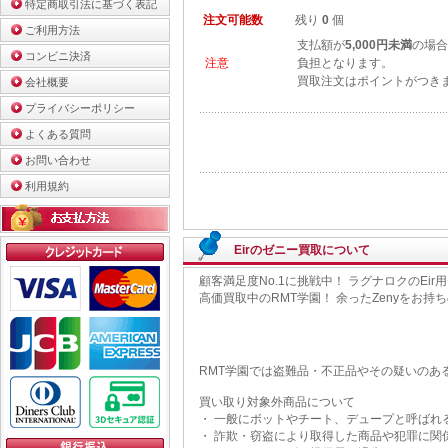
特定商取引法に基づく表記
注文可能数
残り
0
個
ご利用方法
支払額が
5,000円未満
の場合
コンビニ決済
注意
負担となります。
買取注文はポイントがつき
会社概要
プライバシーポリシー
よくある質問
お問い合わせ
利用規約
Eirのゼニー買取について
顧客満足度No.1に挑戦中！ ラグナロクのE
高価買取中のRMT学園！ 余ったZenyをお
RMT学園では盗難品・不正品やその疑いのあ
買い取り対象外商品について
・ 一般にボットやチート、デュープと呼ばれ
・ 詐欺・窃盗により取得した商品や犯罪に関