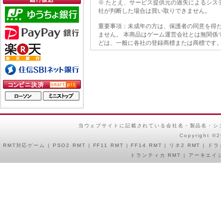
※ たとえ、サービス提供元の過失によるシス
社が判断した場合は買い取りできません。
重要事項：未成年の方は、保護者の同意を得た
ません。 本商品はゲーム運営会社とは無関係
どは、一般に各社の登録商標または商標です。
当ウェブサイトに記載されている会社名・製品名・シ
Copyright ©
RMT
対応ゲーム |
PSO2 RMT
|
FF11 RMT
|
FF14 RMT
|
リネ2 RMT
|
ドラ
トランティカ RMT
|
アーキエイジ