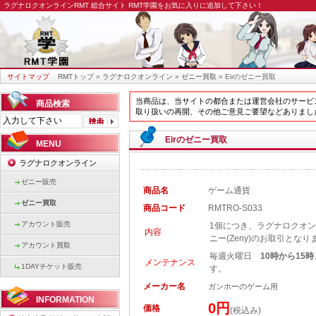
ラグナロクオンラインRMT
総合サイト RMT学園をお気に入りに追加して下さい！
サイトマップ
RMTトップ
»
ラグナロクオンライン
»
ゼニー買取
» Eirのゼニー買取
当商品は、当サイトの都合または運営会社のサービ
商品検索
取り扱いの再開、その他ご意見ご要望などありまし
Eirのゼニー買取
MENU
ラグナロクオンライン
ゼニー販売
商品名
ゲーム通貨
ゼニー買取
商品コード
RMTRO-S033
アカウント販売
1個につき、ラグナロクオンライ
内容
ニー(Zeny)のお取引となり
アカウント買取
毎週火曜日
10時から15
メンテナンス
1DAYチケット販売
す。
メーカー名
ガンホーのゲーム用
INFORMATION
0円
価格
(税込み)