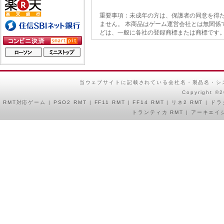
重要事項：未成年の方は、保護者の同意を得た
ません。 本商品はゲーム運営会社とは無関係
どは、一般に各社の登録商標または商標です。
当ウェブサイトに記載されている会社名・製品名・シ
Copyright ©
RMT
対応ゲーム |
PSO2 RMT
|
FF11 RMT
|
FF14 RMT
|
リネ2 RMT
|
ドラ
トランティカ RMT
|
アーキエイジ