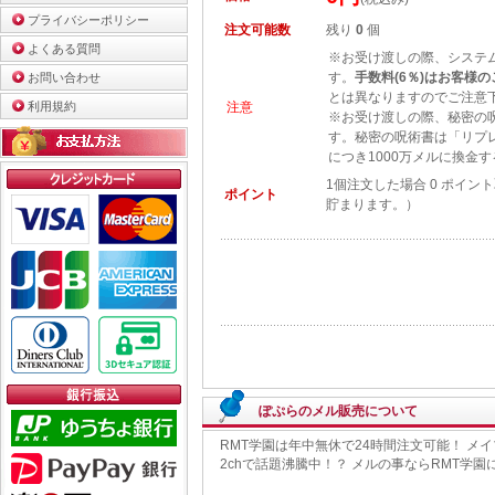
プライバシーポリシー
注文可能数
残り
0
個
よくある質問
※お受け渡しの際、システム
す。
手数料(6％)はお客様
お問い合わせ
とは異なりますのでご注意
利用規約
注意
※お受け渡しの際、秘密の
す。秘密の呪術書は「リプレ
につき1000万メルに換金
1個注文した場合 0 ポイン
ポイント
貯まります。）
ぽぷらのメル販売について
RMT学園は年中無休で24時間注文可能！ 
2chで話題沸騰中！？ メルの事ならRMT学