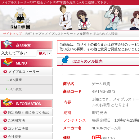
メイプルストーリーRMT
総合サイト RMT学園をお気に入りに追加して下さい！
サイトマップ
RMTトップ
»
メイプルストーリー
»
メル販売
» ぽぷらのメル販売
当商品は、当サイトの都合または運営会社のサービ
商品検索
取り扱いの再開、その他ご意見ご要望などありまし
ぽぷらのメル販売
MENU
メイプルストーリー
メル販売
商品名
ゲーム通貨
メル買取
商品コード
RMTMS-B073
1個につき、メイプルストーリー用
内容
INFORMATION
ルのお取引となります
特定商取引法に基づく表記
納期
即時発送
メンテナンス
毎週金曜日
10時から15
ご利用方法
メーカー名
NEXONのゲーム用
コンビニ決済
0円
会社概要
価格
(税込み)